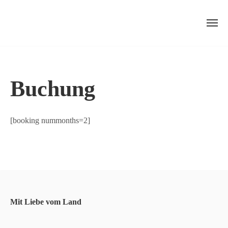
Skip
to
content
Buchung
[booking nummonths=2]
Mit Liebe vom Land