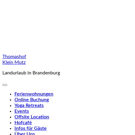
Skip
Thomashof
to
Klein Mutz
content
Landurlaub in Brandenburg
Ferienwohnungen
Online Buchung
Yoga Retreats
Events
Offsite Location
Hofcafé
Infos für Gäste
Über Uns