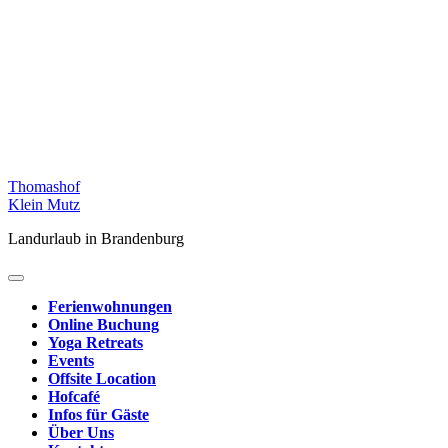
Skip
Thomashof
to
Klein Mutz
content
Landurlaub in Brandenburg
Ferienwohnungen
Online Buchung
Yoga Retreats
Events
Offsite Location
Hofcafé
Infos für Gäste
Über Uns