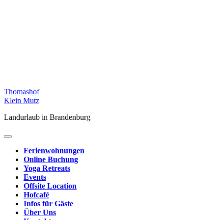
Skip
Thomashof
to
Klein Mutz
content
Landurlaub in Brandenburg
Ferienwohnungen
Online Buchung
Yoga Retreats
Events
Offsite Location
Hofcafé
Infos für Gäste
Über Uns