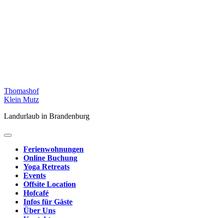
Skip
Thomashof
to
Klein Mutz
content
Landurlaub in Brandenburg
Ferienwohnungen
Online Buchung
Yoga Retreats
Events
Offsite Location
Hofcafé
Infos für Gäste
Über Uns