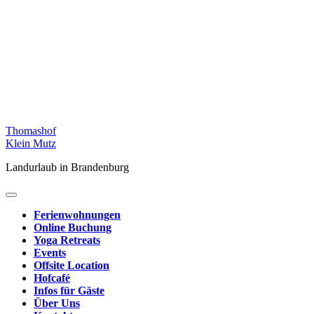
Skip
Thomashof
to
Klein Mutz
content
Landurlaub in Brandenburg
Ferienwohnungen
Online Buchung
Yoga Retreats
Events
Offsite Location
Hofcafé
Infos für Gäste
Über Uns