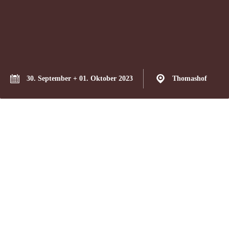
30. September + 01. Oktober 2023
Thomashof
Liebe Gäste,
langsam kündigt sich die kühlere Jahreszeit an, die Felder färben
sich gelb, es wird wieder ruhiger auf unserem Hof. Passend zum
anstehenden Erntedankfest am 01. Oktober laden wir Sie daher
herzlich zu einem weiteren Pizza-und-Kultur-Wochenende auf
unseren schönen Hof ein.