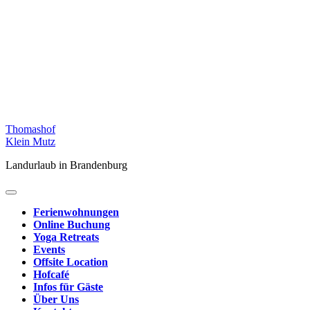
Skip
Thomashof
to
Klein Mutz
content
Landurlaub in Brandenburg
Ferienwohnungen
Online Buchung
Yoga Retreats
Events
Offsite Location
Hofcafé
Infos für Gäste
Über Uns