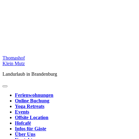
Skip
Thomashof
to
Klein Mutz
content
Landurlaub in Brandenburg
Ferienwohnungen
Online Buchung
Yoga Retreats
Events
Offsite Location
Hofcafé
Infos für Gäste
Über Uns