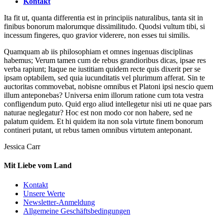
Kontakt
Ita fit ut, quanta differentia est in principiis naturalibus, tanta sit in
finibus bonorum malorumque dissimilitudo. Quodsi vultum tibi, si
incessum fingeres, quo gravior viderere, non esses tui similis.
Quamquam ab iis philosophiam et omnes ingenuas disciplinas
habemus; Verum tamen cum de rebus grandioribus dicas, ipsae res
verba rapiunt; Itaque ne iustitiam quidem recte quis dixerit per se
ipsam optabilem, sed quia iucunditatis vel plurimum afferat. Sin te
auctoritas commovebat, nobisne omnibus et Platoni ipsi nescio quem
illum anteponebas? Universa enim illorum ratione cum tota vestra
confligendum puto. Quid ergo aliud intellegetur nisi uti ne quae pars
naturae neglegatur? Hoc est non modo cor non habere, sed ne
palatum quidem. Et hi quidem ita non sola virtute finem bonorum
contineri putant, ut rebus tamen omnibus virtutem anteponant.
Jessica Carr
Mit Liebe vom Land
Kontakt
Unsere Werte
Newsletter-Anmeldung
Allgemeine Geschäftsbedingungen