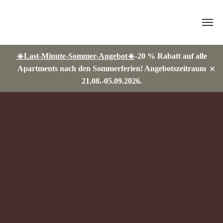
Skip
☀️Last-Minute-Sommer-Angebot☀️
-20 % Rabatt auf alle
to
Apartments nach den Sommerferien! Angebotszeitraum
✕
content
21.08.-05.09.2026.