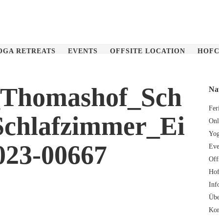
OGA RETREATS
EVENTS
OFFSITE LOCATION
HOFC
_Thomashof_Sch
Na
Fer
Schlafzimmer_Ei
Onl
Yog
023-00667
Eve
Off
Hof
Inf
Übe
Kon