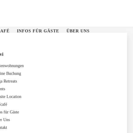
AFÉ
INFOS FÜR GÄSTE
ÜBER UNS
vi
ienwohnungen
ine Buchung
a Retreats
nts
site Location
café
os für Gäste
r Uns
takt