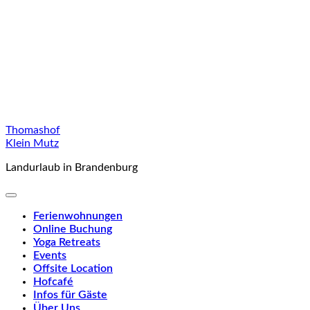
Skip
Thomashof
to
Klein Mutz
content
Landurlaub in Brandenburg
Ferienwohnungen
Online Buchung
Yoga Retreats
Events
Offsite Location
Hofcafé
Infos für Gäste
Über Uns