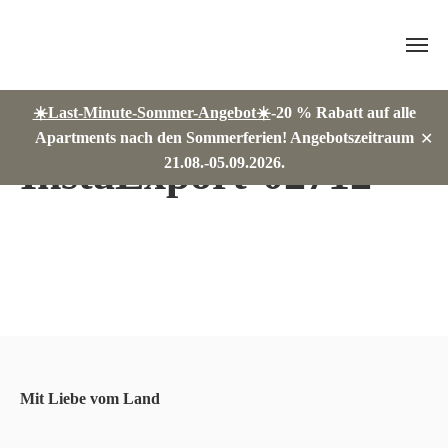
Skip
☀️Last-Minute-Sommer-Angebot☀️
-20 % Rabatt auf alle
to
Apartments nach den Sommerferien! Angebotszeitraum
✕
content
InstaExport-02712
21.08.-05.09.2026.
Mit Liebe vom Land