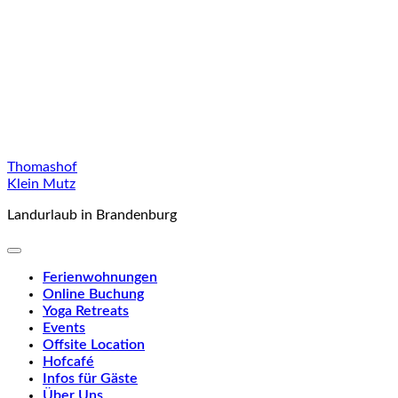
Skip
Thomashof
to
Klein Mutz
content
Landurlaub in Brandenburg
Ferienwohnungen
Online Buchung
Yoga Retreats
Events
Offsite Location
Hofcafé
Infos für Gäste
Über Uns