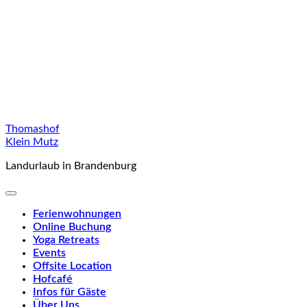
Skip
Thomashof
to
Klein Mutz
content
Landurlaub in Brandenburg
Ferienwohnungen
Online Buchung
Yoga Retreats
Events
Offsite Location
Hofcafé
Infos für Gäste
Über Uns