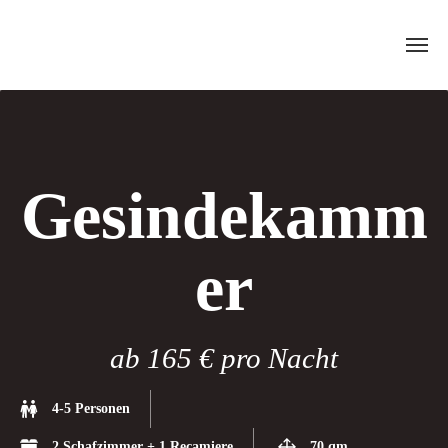
Skip
to
content
Gesindekamm
er
ab 165 € pro Nacht
4-5 Personen
2 Schafzimmer + 1 Recamiere
70 qm