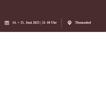
14. + 15. Juni 2025 | 11–18 Uhr
Thomashof
Liebe Gäste,
wir sind stolz und aufgeregt, das dritte Mal an der
Brandenburger Landpartie
teilzunehmen und Sie auf den
Thomashof einzuladen.
Zum 30. Mal präsentiert sich Brandenburg als Ausflugsland für
Städter und öffnet Hof- und Stalltüren, um einen Einblick in die