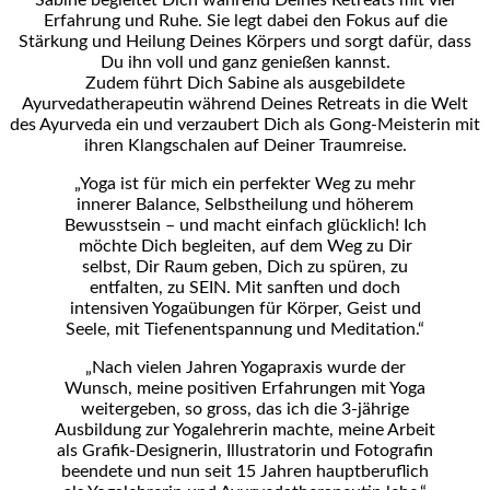
Sabine begleitet Dich während Deines Retreats mit viel
Erfahrung und Ruhe. Sie legt dabei den Fokus auf die
Stärkung und Heilung Deines Körpers und sorgt dafür, dass
Du ihn voll und ganz genießen kannst.
Zudem führt Dich Sabine als ausgebildete
Ayurvedatherapeutin während Deines Retreats in die Welt
des Ayurveda ein und verzaubert Dich als Gong-Meisterin mit
ihren Klangschalen auf Deiner Traumreise.
„Yoga ist für mich ein perfekter Weg zu mehr
innerer Balance, Selbstheilung und höherem
Bewusstsein – und macht einfach glücklich! Ich
möchte Dich begleiten, auf dem Weg zu Dir
selbst, Dir Raum geben, Dich zu spüren, zu
entfalten, zu SEIN. Mit sanften und doch
intensiven Yogaübungen für Körper, Geist und
Seele, mit Tiefenentspannung und Meditation.“
„Nach vielen Jahren Yogapraxis wurde der
Wunsch, meine positiven Erfahrungen mit Yoga
weitergeben, so gross, das ich die 3-jährige
Ausbildung zur Yogalehrerin machte, meine Arbeit
als Grafik-Designerin, Illustratorin und Fotografin
beendete und nun seit 15 Jahren hauptberuflich