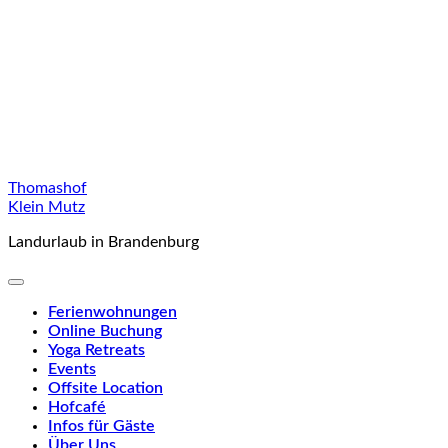
Skip
Thomashof
to
Klein Mutz
content
Landurlaub in Brandenburg
Ferienwohnungen
Online Buchung
Yoga Retreats
Events
Offsite Location
Hofcafé
Infos für Gäste
Über Uns